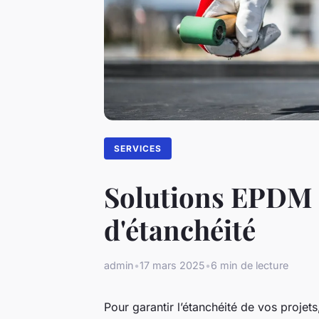
SERVICES
Solutions EPDM d
d'étanchéité
admin
•
17 mars 2025
•
6 min de lecture
Pour garantir l’étanchéité de vos projet