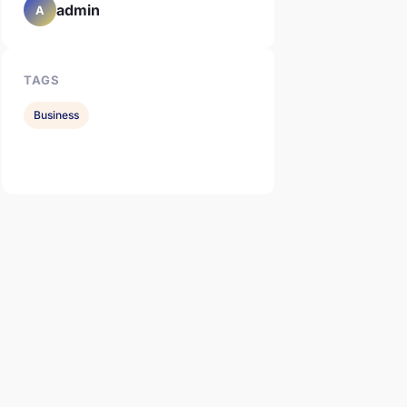
admin
A
TAGS
Business