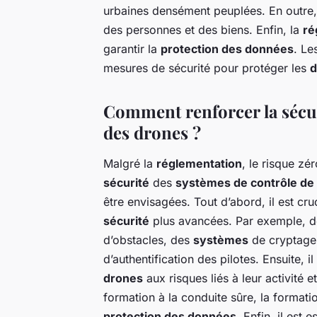
urbaines densément peuplées. En outre, i
des personnes et des biens. Enfin, la
ré
garantir la
protection des données
. Le
mesures de sécurité pour protéger les
d
Comment renforcer la sécur
des drones ?
Malgré la
réglementation
, le risque zé
sécurité
des
systèmes de contrôle de 
être envisagées. Tout d’abord, il est cr
sécurité
plus avancées. Par exemple, 
d’obstacles, des
systèmes
de cryptage
d’authentification des pilotes. Ensuite, i
drones
aux risques liés à leur activité e
formation à la conduite sûre, la formati
protection des données
. Enfin, il est