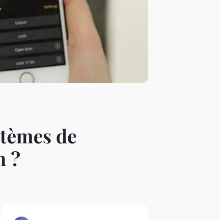
stèmes de
n ?