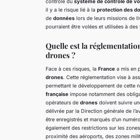
contrôle du
système de contrôle de vo
il y a le risque lié à la
protection des d
de
données
lors de leurs missions de l
pourraient être volées et utilisées à des f
Quelle est la réglementation
drones ?
Face à ces risques, la
France
a mis en 
drones
. Cette réglementation vise à as
permettant le développement de cette n
française
impose notamment des obligati
opérateurs de
drones
doivent suivre une
délivrée par la Direction générale de l’a
être enregistrés et marqués d’un numéro
également des restrictions sur les zone
proximité des aéroports, des zones mili